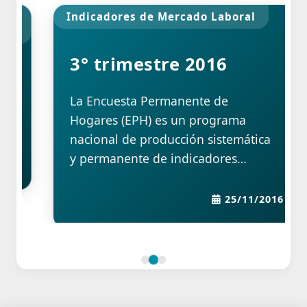
Indicadores de Mercado Laboral
3° trimestre 2016
La Encuesta Permanente de
Hogares (EPH) es un programa
nacional de producción sistemática
y permanente de indicadores
sociales que lleva a cabo el Instituto
Nacional de Estadística y Censos
25/11/2016
(INDEC) conjuntamente con las
Direcciones Provinciales de
Estadística (DPE). Tiene por objeto
relevar las características
sociodemográficas y