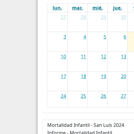
lun.
mar.
mié.
jue.
27
28
29
30
3
4
5
6
10
11
12
13
17
18
19
20
24
25
26
27
31
1
2
3
Mortalidad Infantil - San Luis 2024
Informe - Mortalidad Infantil