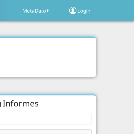
MetaDato
Login
Sobre el Programa
Inscripción de
Clima
ridad
Establecimientos
Web Map Geocensal
acion
Geoportal Censo 2022
o 2022
d
Informes
acion
cipacion Electoral
s Poblacionales