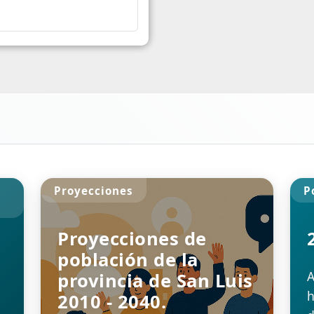
Gas
16
2º Trimestre 2025
 sobre
Informe - Consumo de Gas
 la línea