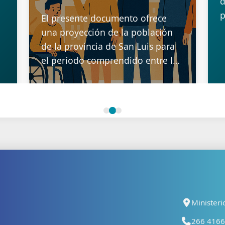
ltados
ción de la
e Hogares
05/01/202
 la
ia (CBA) y
l (CBT). A
 los
20/12/2016
éstos
sfacer -
 de
conjunto
rias y no
ar la
 se
e hogares
Ministeri
el valor
266 41667