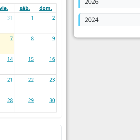
2026
Empresas
Traba
vie.
sáb.
dom.
31
1
2
2024
Energia / Servicios
Condi
Turismo
7
8
9
Patentamiento del Automotor
14
15
16
21
22
23
28
29
30
4
5
6