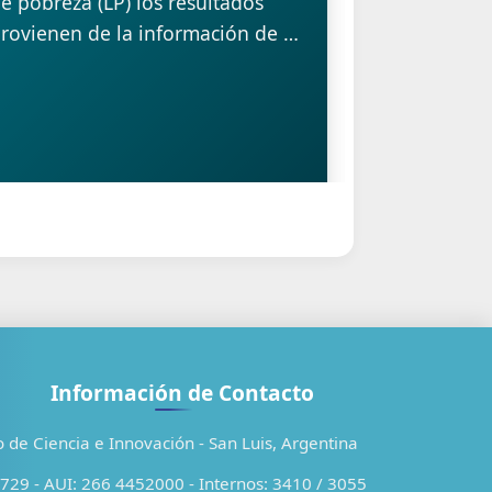
OCTUBRE 2023
6
28/12/2023
Información de Contacto
o de Ciencia e Innovación - San Luis, Argentina
29 - AUI: 266 4452000 - Internos: 3410 / 3055