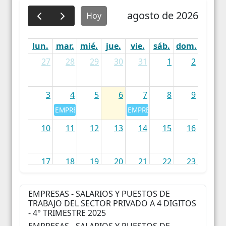
agosto de 2026
Hoy
lun.
mar.
mié.
jue.
vie.
sáb.
dom.
27
28
29
30
31
1
2
3
4
5
6
7
8
9
EMPRESAS - SALARIOS Y PUESTOS DE TRABAJO DEL 
EMPRESAS - SALARIOS Y PUES
10
11
12
13
14
15
16
17
18
19
20
21
22
23
EMPRESAS - SALARIOS Y PUESTOS DE
24
25
26
27
28
29
30
TRABAJO DEL SECTOR PRIVADO A 4 DIGITOS
- 4° TRIMESTRE 2025
EMPRESAS - SALARIOS Y PUESTOS DE