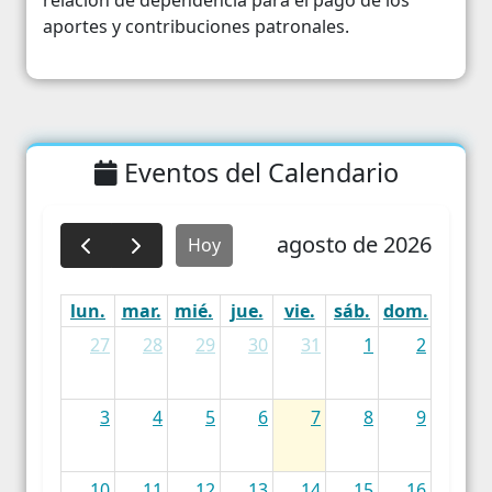
relación de dependencia para el pago de los
aportes y contribuciones patronales.
Eventos del Calendario
agosto de 2026
Hoy
lun.
mar.
mié.
jue.
vie.
sáb.
dom.
27
28
29
30
31
1
2
3
4
5
6
7
8
9
10
11
12
13
14
15
16