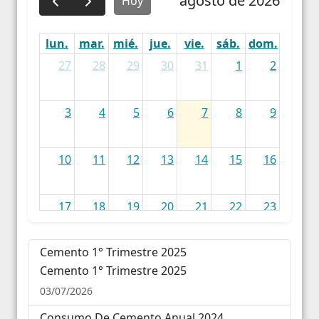
agosto de 2026
Hoy
lun.
mar.
mié.
jue.
vie.
sáb.
dom.
27
28
29
30
31
1
2
3
4
5
6
7
8
9
10
11
12
13
14
15
16
17
18
19
20
21
22
23
Cemento 1° Trimestre 2025
24
25
26
27
28
29
30
Cemento 1° Trimestre 2025
03/07/2026
31
1
2
3
4
5
6
Consumo De Cemento Anual 2024