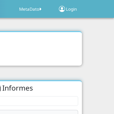
MetaDato
Login
Sobre el Programa
Inscripción de
Clima
ridad
Establecimientos
Web Map Geocensal
acion
Geoportal Censo 2022
o 2022
d
Informes
acion
cipacion Electoral
s Poblacionales