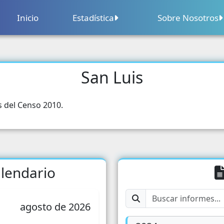
Inicio
Estadística
Sobre Nosotros
Sobre Nosotros
Contacto
San Luis
Censo Nacional Agropecuario
Segu
Calendario
Censo Nacional Económico
Educ
s del Censo 2010.
Precios
Cens
Comercio
Salu
Comercio Exterior
lendario
Pobl
Construcción
Parti
agosto de 2026
Sector Financiero
Grupo