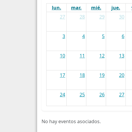
lun.
mar.
mié.
jue.
27
28
29
30
3
4
5
6
10
11
12
13
17
18
19
20
24
25
26
27
31
1
2
3
No hay eventos asociados.