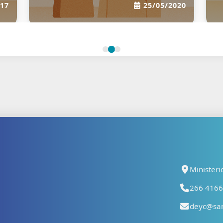
17
25/05/2020
Ministeri
266 41667
deyc@san