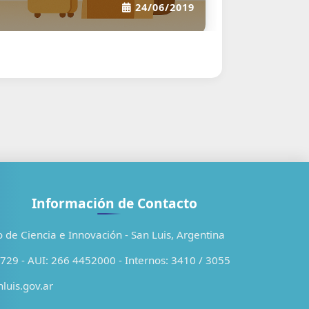
24/06/2019
Información de Contacto
o de Ciencia e Innovación - San Luis, Argentina
29 - AUI: 266 4452000 - Internos: 3410 / 3055
luis.gov.ar