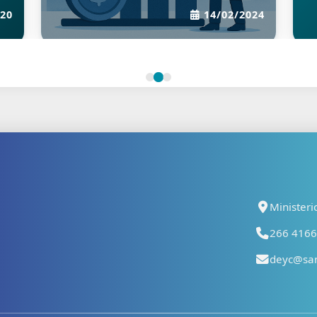
(
20
14/02/2024
c
d
p
h
t
p
b
d
a
Ministeri
i
a
266 41667
c
deyc@san
d
i
i