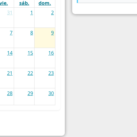
vie.
sáb.
dom.
31
1
2
7
8
9
14
15
16
21
22
23
28
29
30
4
5
6