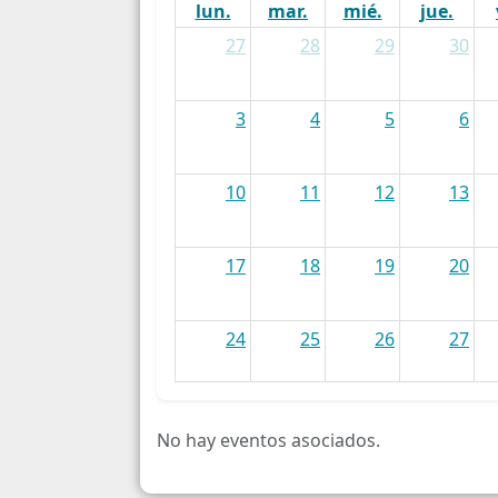
lun.
mar.
mié.
jue.
27
28
29
30
3
4
5
6
10
11
12
13
17
18
19
20
24
25
26
27
31
1
2
3
No hay eventos asociados.