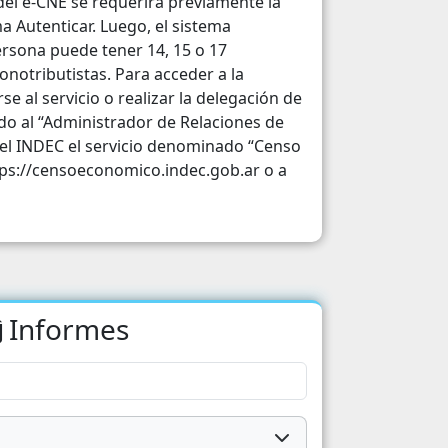
del e-CNE se requerirá previamente la
jos e Ingresos
a Autenticar. Luego, el sistema
ersona puede tener 14, 15 o 17
ciones Materiales de Vida
onotributistas. Para acceder a la
 al servicio o realizar la delegación de
ndo al “Administrador de Relaciones de
 del INDEC el servicio denominado “Censo
tps://censoeconomico.indec.gob.ar o a
Informes