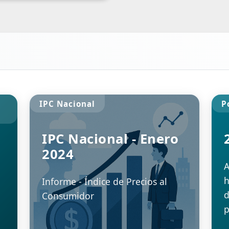
IPC Nacional
P
IPC Nacional - Enero
2024
A
h
Informe - Índice de Precios al
d
Consumidor
p
E