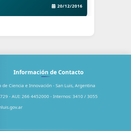
EPH), la valorización de la
20/12/2016
anasta básica alimentaria (CBA) y
e la canasta básica total (CBT). A
artir de los ingresos de los
ogares se establece si éstos
ienen capacidad de satisfacer -
or medio de la compra de
ienes y servicios – un conjunto
e necesidades alimentarias y no
Información de Contacto
limentarias. Para calcular la
o de Ciencia e Innovación - San Luis, Argentina
ncidencia de la pobreza se
naliza la proporción de hogares
29 - AUI: 266 4452000 - Internos: 3410 / 3055
uyo ingreso no supera el valor
luis.gov.ar
e la CBT; para el caso de la
ndigencia, la proporción cuyo
ngreso no superan la CBA.