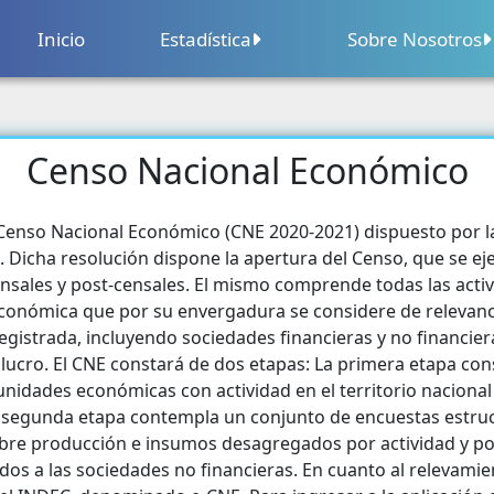
Inicio
Estadística
Sobre Nosotros
Sobre Nosotros
Contacto
Censo Nacional Económico
Censo Nacional Agropecuario
Segu
Calendario
Censo Nacional Económico
Educ
enso Nacional Económico (CNE 2020-2021) dispuesto por la 
Precios
. Dicha resolución dispone la apertura del Censo, que se ej
Cens
censales y post-censales. El mismo comprende todas las act
Comercio
 económica que por su envergadura se considere de relevanci
Salu
egistrada, incluyendo sociedades financieras y no financie
Comercio Exterior
 lucro. El CNE constará de dos etapas: La primera etapa cons
Pobl
s unidades económicas con actividad en el territorio naciona
Construcción
. La segunda etapa contempla un conjunto de encuestas estr
Parti
obre producción e insumos desagregados por actividad y p
Sector Financiero
Grupo
ados a las sociedades no financieras. En cuanto al relevamie