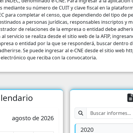
 el INDEC, denominado e-CNE. Para ingresar a la aplicación 
Empresas
Traba
as mediante su número de CUIT y clave fiscal en la plataform
DEC para completar el censo, que dependiendo del tipo de p
Energia / Servicios
Condi
destinados a personas jurídicas, responsables inscriptos y m
strador de relaciones de la empresa o entidad debe adherirse
Turismo
l servicio se realiza desde el sitio web de la AFIP, ingresa
 empresa o entidad por la que se responderá, buscar dentro
Patentamiento del Automotor
dherirse. Se puede ingresar al e-CNE desde el sitio web ht
 electrónico que reciba con la convocatoria.
lendario
agosto de 2026
2020