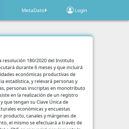
MetaDato
Login
Sobre el Programa
Inscripción de
Clima
ridad
Establecimientos
Web Map Geocensal
acion
resolución 180/2020 del Instituto
Geoportal Censo 2022
ecutará durante 6 meses y que incluirá
o 2022
ividades económicas productivas de
a estadística, y relevará personas y
d
ras, personas inscriptas en monotributo
iste en la realización de un registro
acion
l y que tengan su Clave Única de
ucturales económicas y encuestas
cipacion Electoral
or producto, canales y márgenes de
s Poblacionales
nto, el mismo se efectuará a través de