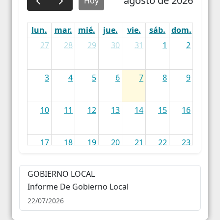
agosto de 2026
Hoy
lun.
mar.
mié.
jue.
vie.
sáb.
dom.
27
28
29
30
31
1
2
3
4
5
6
7
8
9
10
11
12
13
14
15
16
17
18
19
20
21
22
23
GOBIERNO LOCAL
24
25
26
27
28
29
30
Informe De Gobierno Local
22/07/2026
31
1
2
3
4
5
6