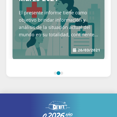
El presente informe tiene como
objetivo brindar información y
análisis de la situación actual del
mundo en su totalidad, continentes,
países, regiones y provincias
respecto a la pandemia de COVID-
20/03/2021
19. Se mostrarán los indicadores
que se consideran relevantes a nivel
mundial, para continuar analizando
la situación de Argentina en
relación a sus países limítrofes y
países sudamericanos. Se procederá
con un análisis de Argentina en su
interior y, a continuación, la
situación particular de San Luis en