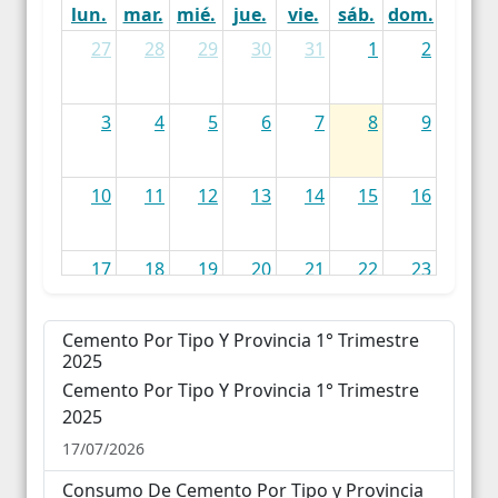
lun.
mar.
mié.
jue.
vie.
sáb.
dom.
27
28
29
30
31
1
2
3
4
5
6
7
8
9
10
11
12
13
14
15
16
17
18
19
20
21
22
23
Cemento Por Tipo Y Provincia 1° Trimestre
24
25
26
27
28
29
30
2025
Cemento Por Tipo Y Provincia 1° Trimestre
31
1
2
3
4
5
6
2025
17/07/2026
Consumo De Cemento Por Tipo y Provincia