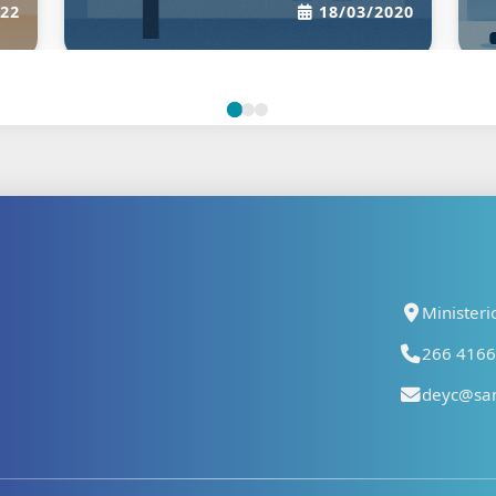
Ministeri
266 41667
deyc@san