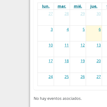
lun.
mar.
mié.
jue.
27
28
29
30
3
4
5
6
10
11
12
13
17
18
19
20
24
25
26
27
31
1
2
3
No hay eventos asociados.