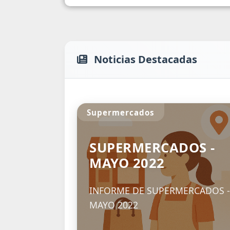
Noticias Destacadas
IPC Nacional
Empresa
Trabajo
IPC Nacional -
2º T
Diciembre 2023
EMPRES
DE TRA
Informe - Índice de Precios al
Consumidor