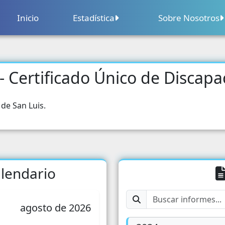
Inicio
Estadística
Sobre Nosotros
Sobre Nosotros
Contacto
- Certificado Único de Discapa
Censo Nacional Agropecuario
Segu
Calendario
Censo Nacional Económico
Educ
de San Luis.
Precios
Cens
Comercio
Salu
Comercio Exterior
lendario
Pobl
Construcción
Parti
agosto de 2026
Sector Financiero
Grupo