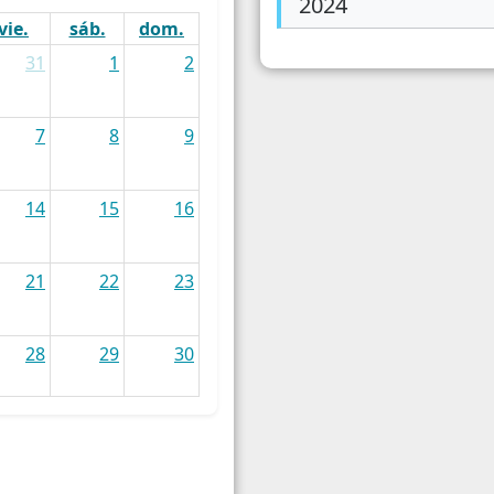
2024
Empresas
Traba
vie.
sáb.
dom.
31
1
2
Energia / Servicios
Condi
Turismo
7
8
9
Patentamiento del Automotor
14
15
16
21
22
23
28
29
30
4
5
6