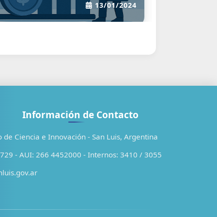
Información de Contacto
o de Ciencia e Innovación - San Luis, Argentina
29 - AUI: 266 4452000 - Internos: 3410 / 3055
luis.gov.ar