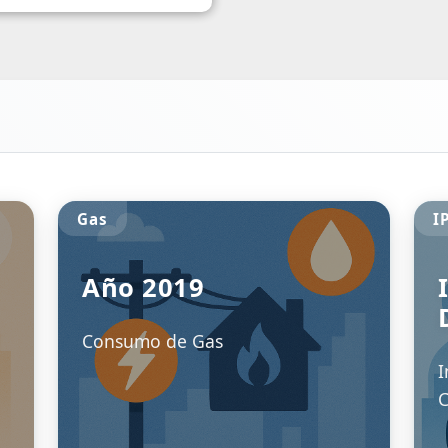
s / Salarios y Puestos de
Cemento Por Tipo 
RIMESTRE 2023
4° Trimestr
AS, SALARIOS Y PUESTOS
Informe - Consum
BAJO
por Provincias
23/09/2023