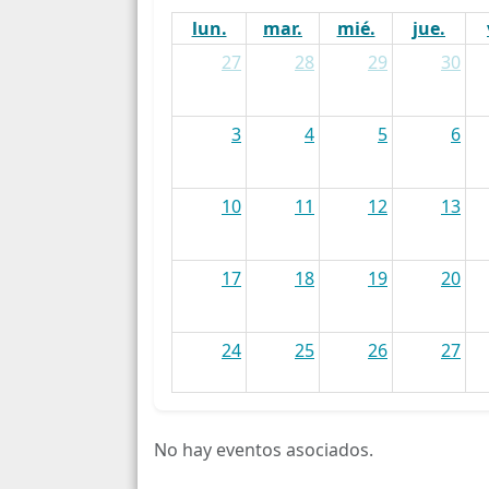
lun.
mar.
mié.
jue.
27
28
29
30
3
4
5
6
10
11
12
13
17
18
19
20
24
25
26
27
31
1
2
3
No hay eventos asociados.