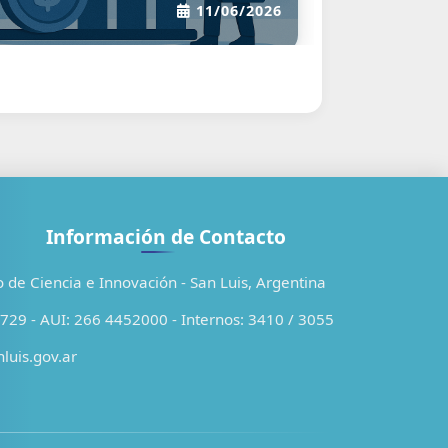
14/10/2025
Información de Contacto
o de Ciencia e Innovación - San Luis, Argentina
29 - AUI: 266 4452000 - Internos: 3410 / 3055
luis.gov.ar