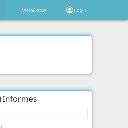
MetaDato
Login
Sobre el Programa
Inscripción de
Clima
ridad
Establecimientos
Web Map Geocensal
acion
Geoportal Censo 2022
o 2022
d
Informes
acion
cipacion Electoral
s Poblacionales
s.