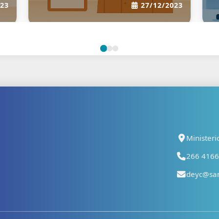
/2026
17/11/2023
Ministeri
266 41667
deyc@san