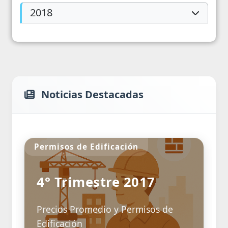
2018
Noticias Destacadas
de Edificación
Supermercados
mestre 2017
Supermerca
Octubre 20
romedio y Permisos de
n
Informe - Superm