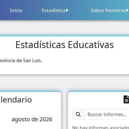
Inicio
Estadística
Sobre Nosotros
Sobre Nosotros
Contacto
Estadísticas Educativas
Censo Nacional Agropecuario
Segu
Calendario
Censo Nacional Económico
Educ
ovincia de San Luis.
Precios
Cens
Comercio
Salu
Comercio Exterior
lendario
Pobl
Construcción
Parti
agosto de 2026
Sector Financiero
Grupo
No hay informes asociado