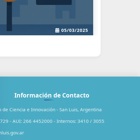
Información de Contacto
o de Ciencia e Innovación - San Luis, Argentina
29 - AUI: 266 4452000 - Internos: 3410 / 3055
luis.gov.ar