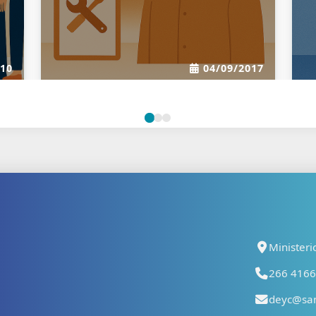
Ministeri
266 41667
deyc@san