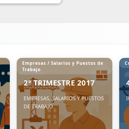
Cemento
E
T
O
1° Trimestre 2022
Consumo de Cemento
S
S
18
06/05/2022