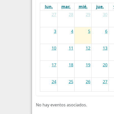
lun.
mar.
mié.
jue.
27
28
29
30
3
4
5
6
10
11
12
13
17
18
19
20
24
25
26
27
31
1
2
3
No hay eventos asociados.