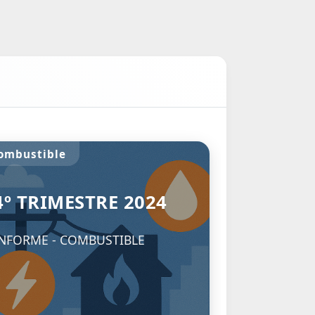
mpresas, Salarios y Puestos de
rabajo del Sector Privado
3° Trimestre 2021
alarios-Trabajo-Empleos del
ector Privado a Dos (2) Dígitos
26/08/2021