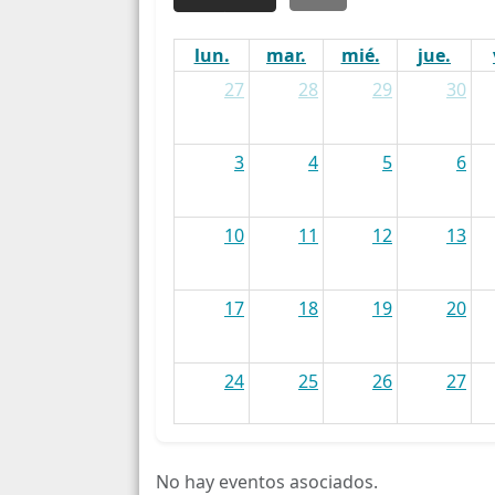
lun.
mar.
mié.
jue.
27
28
29
30
3
4
5
6
10
11
12
13
17
18
19
20
24
25
26
27
31
1
2
3
No hay eventos asociados.