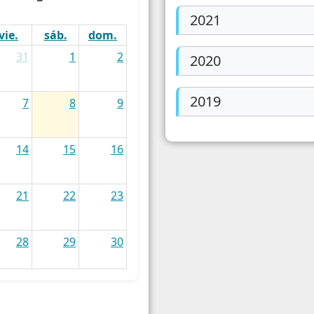
Empresas
Traba
2021
vie.
sáb.
dom.
Energia / Servicios
Condi
31
1
2
2020
Turismo
2019
7
8
9
Patentamiento del Automotor
14
15
16
21
22
23
28
29
30
4
5
6