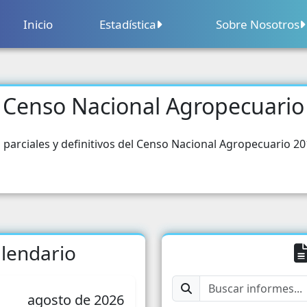
Inicio
Estadística
Sobre Nosotros
Sobre Nosotros
Contacto
Censo Nacional Agropecuario
Censo Nacional Agropecuario
Segu
Calendario
Censo Nacional Económico
Educ
 parciales y definitivos del Censo Nacional Agropecuario 20
Precios
Cens
Comercio
Salu
Comercio Exterior
Pobl
lendario
Construcción
Parti
Sector Financiero
Grupo
agosto de 2026