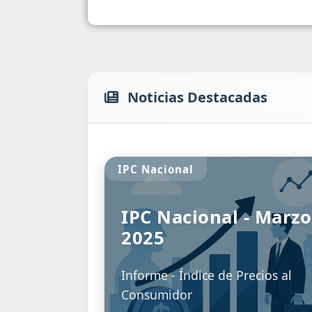
Noticias Destacadas
IPC San Luis
onal - Junio
IPC SAN LUIS -
DICIEMBRE 201
ice de Precios al
INFORME IPC - DICIEMB