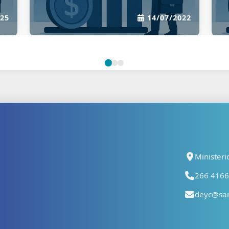
13/01/2017
12/04/202
Ministeri
266 41667
deyc@san