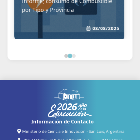
 de Combustible
INFORME DE SUPERMERC
ia
JUNIO 2024
08/08/2025
Información de Contacto
Ministerio de Ciencia e Innovación - San Luis, Argentina