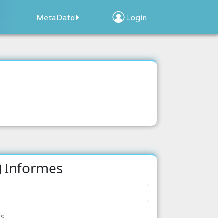
MetaDato
Login
Sobre el Programa
Inscripción de
Clima
ridad
Establecimientos
Web Map Geocensal
acion
Geoportal Censo 2022
o 2022
d
Informes
acion
cipacion Electoral
s Poblacionales
s.