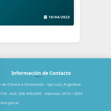
12/2025
12/08/2016
Información de Contacto
o de Ciencia e Innovación - San Luis, Argentina
29 - AUI: 266 4452000 - Internos: 3410 / 3055
luis.gov.ar