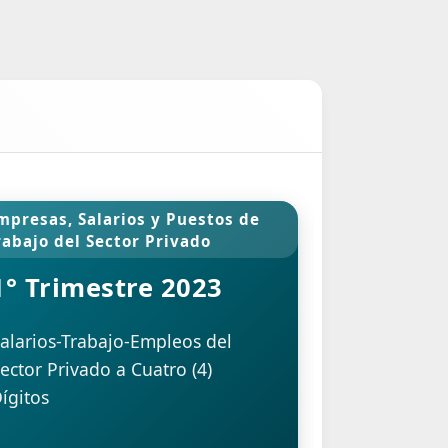
vincia
IPC San Luis
IPC SAN LUIS - JULIO
Tipo
2016
INFORME IPC - JULIO 2016
or