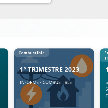
s y Puestos de
Combustible Por Tipo Y Pro
r Privado
e 2023
Consumo de
Combustible por 
Empleos del
y Provincia 3°
uatro (4)
Trimestre 2025
Consumo de Combustible p