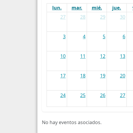
lun.
mar.
mié.
jue.
27
28
29
30
3
4
5
6
10
11
12
13
17
18
19
20
24
25
26
27
31
1
2
3
No hay eventos asociados.