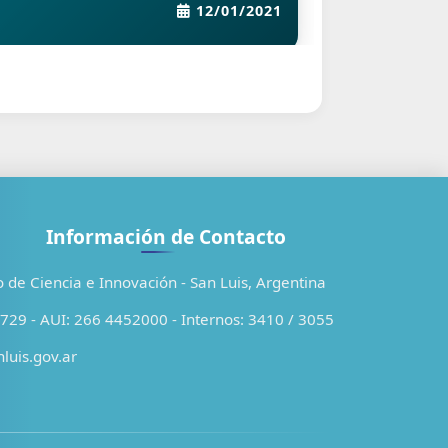
12/01/2021
Información de Contacto
o de Ciencia e Innovación - San Luis, Argentina
29 - AUI: 266 4452000 - Internos: 3410 / 3055
luis.gov.ar