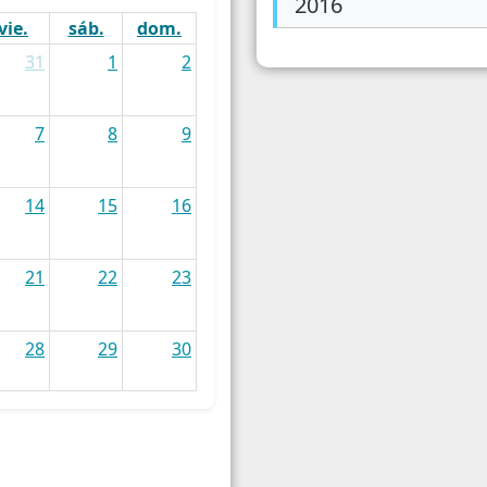
2016
Empresas
Traba
vie.
sáb.
dom.
31
1
2
Energia / Servicios
Condi
Turismo
7
8
9
Patentamiento del Automotor
14
15
16
21
22
23
28
29
30
4
5
6