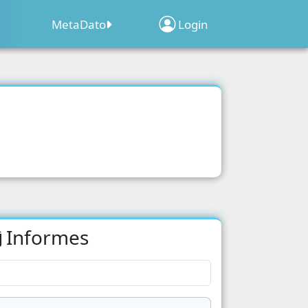
MetaDato
Login
Sobre el Programa
Inscripción de
Clima
ridad
Establecimientos
Web Map Geocensal
acion
Geoportal Censo 2022
o 2022
d
Informes
acion
cipacion Electoral
s Poblacionales