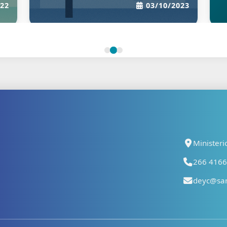
22
03/10/2023
Ministeri
266 41667
deyc@san