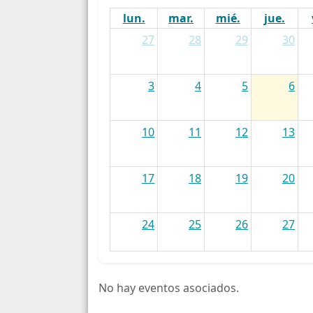
lun.
mar.
mié.
jue.
27
28
29
30
3
4
5
6
10
11
12
13
17
18
19
20
24
25
26
27
31
1
2
3
No hay eventos asociados.