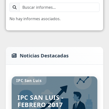
No hay informes asociados.
Noticias Destacadas
IPC San Luis
Empresas
Trabajo 
IPC SAN LUIS -
3° T
FEBRERO 2017