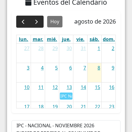
Eventos del Calendario
agosto de 2026
Hoy
lun.
mar.
mié.
jue.
vie.
sáb.
dom.
27
28
29
30
31
1
2
3
4
5
6
7
8
9
10
11
12
13
14
15
16
IPC Nacional - Julio 2026
17
18
19
20
21
22
23
IPC - NACIONAL - NOVIEMBRE 2026
24
25
26
27
28
29
30