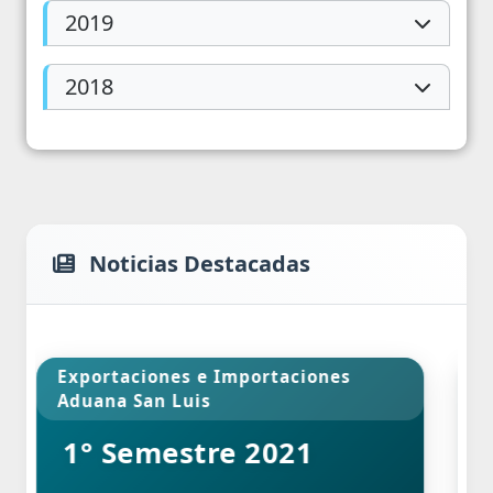
2019
2018
Noticias Destacadas
 e Importaciones
Permisos de Edificaci
is
tre 2021
Año 2019