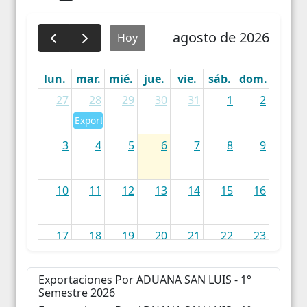
agosto de 2026
Hoy
lun.
mar.
mié.
jue.
vie.
sáb.
dom.
27
28
29
30
31
1
2
Exportaciones Por Aduana San Luis - 1° Trimestre 2
3
4
5
6
7
8
9
10
11
12
13
14
15
16
17
18
19
20
21
22
23
Exportaciones Por ADUANA SA
Exportaciones Por ADUANA SAN LUIS - 1°
24
25
26
27
28
29
30
Semestre 2026