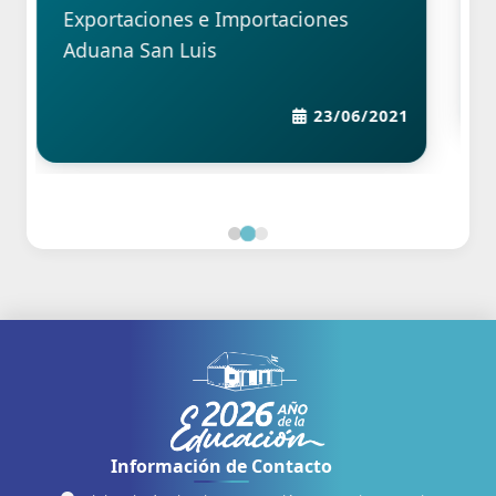
 e Importaciones
Permisos de Edificaci
is
23/06/2021
Información de Contacto