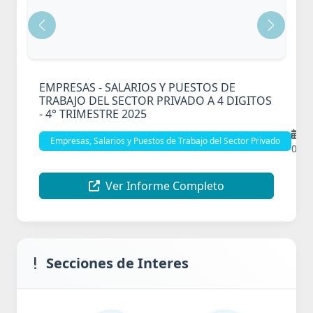
Anterior
Siguien
EMPRESAS - SALARIOS Y PUESTOS DE
TRABAJO DEL SECTOR PRIVADO A 4 DIGITOS
- 4° TRIMESTRE 2025
Empresas, Salarios y Puestos de Trabajo del Sector Privado
07/0
Ver Informe Completo
Secciones de Interes