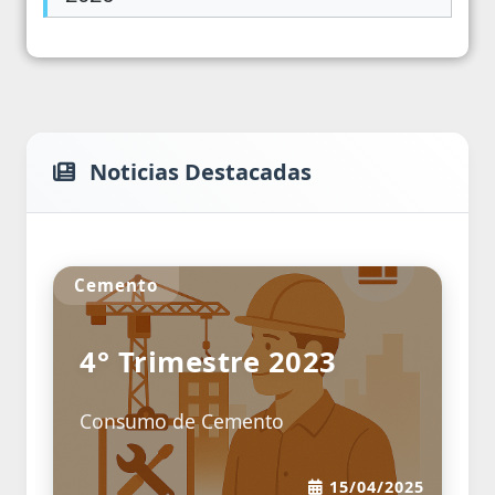
Noticias Destacadas
mento
Empresas,
Trabajo d
° Trimestre 2023
3° Tr
onsumo de Cemento
Salarios-
Privado a
15/04/2025