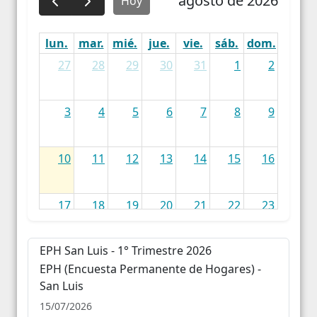
agosto de 2026
Hoy
lun.
mar.
mié.
jue.
vie.
sáb.
dom.
27
28
29
30
31
1
2
3
4
5
6
7
8
9
10
11
12
13
14
15
16
17
18
19
20
21
22
23
EPH San Luis - 1° Trimestre 2026
24
25
26
27
28
29
30
EPH (Encuesta Permanente de Hogares) -
San Luis
31
1
2
3
4
5
6
15/07/2026